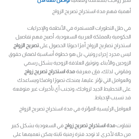
سير زواجك بسلاسة وفعالية
تواصل معنا الآن
أهمية فهم مدة استخراج تصريح الزواج
في ظل التطورات المستمرة في الأنظمة والإجراءات
الحكومية بالمملكة العربية السعودية، أصبح فهم تفاصيل
استخراج تصاريح الزواج أمرًا حيويًا. الحصول على
تصريح الزواج
ليس مجرد إجراء روتيني، بل هو خطوة أساسية لضمان حقوق
الزوجين والأبناء، وتوثيق العلاقة الزوجية بشكل رسمي
وقانوني. لذلك، فإن معرفة
مدة استخراج تصريح زواج
والعوامل التي تؤثر عليها، يمنحك تصورًا واضحًا ويساعدك
على التخطيط الجيد لزواجك، وتجنب أي تأخيرات غير متوقعة
قد تسبب الإحباط.
العوامل الرئيسية المؤثرة في مدة استخراج تصريح الزواج
تتفاوت
مدة استخراج تصريح زواج
في السعودية بشكل كبير
من حالة لأخرى. لا توجد فترة زمنية ثابتة يمكن تعميمها على