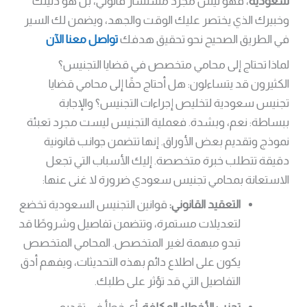
سعودية
، فهو ليس مجرد مستشار قانوني، بل هو دليلك
وخبيرك الذي يختصر عليك الوقت والجهد، ويضمن لك السير
في الطريق الصحيح نحو تحقيق هدفك
تواصل معنا الآن
لماذا تحتاج إلى محامي متخصص في قضايا التجنيس؟
الكثيرون قد يتساءلون: هل أحتاج حقًا إلى محامي قضايا
تجنيس سعودية لتخليص إجراءات التجنيس؟ والإجابة
ببساطة: نعم، وبشدة. فعملية التجنيس ليست مجرد تعبئة
نموذج وتقديم بعض الأوراق. إنها تتضمن جوانب قانونية
دقيقة تتطلب خبرة متخصصة. إليك الأسباب التي تجعل
الاستعانة بمحامي تجنيس سعودي ضرورة لا غنى عنها:
التعقيد القانوني:
قوانين التجنيس السعودية تخضع
لتعديلات مستمرة، وتتضمن تفاصيل وشروطًا قد
تبدو مبهمة لغير المتخصص. المحامي المتخصص
يكون على اطلاع دائم بهذه التحديثات، ويفهم أدق
التفاصيل التي قد تؤثر على طلبك.