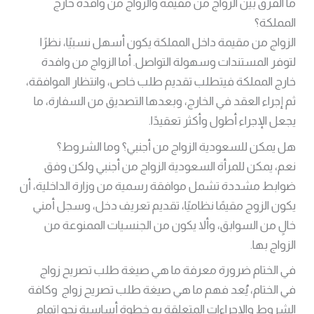
ما الفرق بين الزواج من مقيمة والزواج من وافدة خارج
المملكة؟
الزواج من مقيمة داخل المملكة يكون أسهل نسبيًا، نظرًا
لتوفر المستندات وسهولة التواصل. أما الزواج من وافدة
خارج المملكة فيتطلب تقديم طلب خاص، وانتظار الموافقة،
ثم إجراء العقد في الخارج، وبعدها التصديق من السفارة، ما
يجعل الإجراء أطول وأكثر تعقيدًا.
هل يمكن للسعودية الزواج من أجنبي؟ وما الشروط؟
نعم، يمكن للمرأة السعودية الزواج من أجنبي ولكن وفق
ضوابط مشددة تشمل موافقة رسمية من وزارة الداخلية، أن
يكون الزوج مقيمًا نظاميًا، تقديم تعريف دخل، وسجل أمني
خالٍ من السوابق، وألا يكون من الجنسيات الممنوعة من
الزواج بها.
في الختام ضرورة معرفة ما هي صيغة طلب تصريح زواج
في الختام، يُعد فهم ما هي صيغة طلب تصريح زواج وكافة
الشروط والإجراءات المتعلقة به خطوة أساسية نحو إتمام