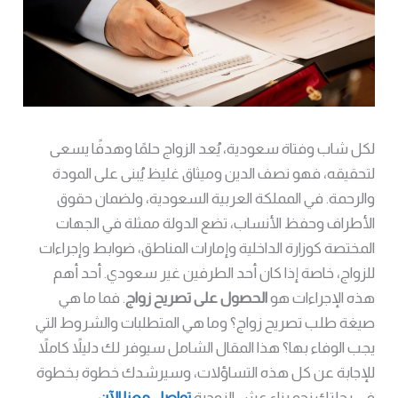
لكل شاب وفتاة سعودية، يُعد الزواج حلمًا وهدفًا يسعى
لتحقيقه، فهو نصف الدين وميثاق غليظ يُبنى على المودة
والرحمة. في المملكة العربية السعودية، ولضمان حقوق
الأطراف وحفظ الأنساب، تضع الدولة ممثلة في الجهات
المختصة كوزارة الداخلية وإمارات المناطق، ضوابط وإجراءات
للزواج، خاصة إذا كان أحد الطرفين غير سعودي. أحد أهم
هذه الإجراءات هو
الحصول على تصريح زواج
. فما ما هي
صيغة طلب تصريح زواج؟ وما هي المتطلبات والشروط التي
يجب الوفاء بها؟ هذا المقال الشامل سيوفر لك دليلاً كاملاً
للإجابة عن كل هذه التساؤلات، وسيرشدك خطوة بخطوة
في رحلتك نحو بناء عش الزوجية
تواصل معنا الآن