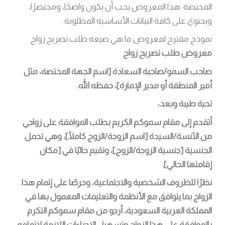
المختصة. هذا المعروض يجب أن يكون واضحًا، ومختصرًا،
ويحتوي على كافة البيانات الأساسية المطلوبة.
نموذج مقترح لمعروض ما هي صيغة طلب تصريح زواج
معروض طلب تصريح زواج
صاحب السمو/صاحبة السعادة [اسم الجهة المختصة، مثل
أمير المنطقة أو مدير الإمارة]، حفظه الله.
تحية طيبة وبعد،
أتقدم إلى مقام سموكم الكريم بطلب الموافقة على زواجي
من الآنسة/السيدة [اسم الزوجة/الزوج كاملًا]، وهي تحمل
الجنسية [جنسية الزوجة/الزوج]، وتقيم حاليًا في [مكان
إقامتها الحالي].
نظرًا للظروف الشخصية والاجتماعية، وحرصًا على إتمام هذا
الزواج بما يتوافق مع الأنظمة والتعليمات المعمول بها في
المملكة العربية السعودية، أرجو من مقام سموكم التكرم
بالموافقة على هذا الزواج وتسهيل الإجراءات اللازمة لإتمامه.