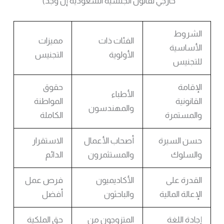
خارجي لقانون الجنسية السعودية إن وجد)
الشروط
الفئات ذات
مميزات
الأساسية
الأولوية
التجنيس
للتجنيس
الإقامة
حقوق
الأطباء
القانونية
المواطنة
والمهندسون
والمستمرة
الكاملة
حسن السيرة
أصحاب الأعمال
الاستقرار
والسلوك
والمستثمرون
الدائم
القدرة على
الأكاديميون
فرص عمل
الإعالة المالية
والباحثون
أفضل
إجادة اللغة
المتزوجون من
حق الملكية