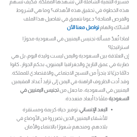
مسيرة التنمية الشاملة التي تشهدها المملكة. فكيف تسهم
هذه الخطوة في تحقيق هذه الأهداف؟ وما هي الشروط
والفرص المتاحة؟ دعونا نتعمق في تفاصيل هذا الملف
الشائك والهام
تواصل معنا الآن
لماذا تُعدّ مسألة تجنيس اليمنيين في السعودية محورًا
استراتيجيًا؟
إن العلاقة بين السعودية واليمن ليست وليدة اليوم، بل هي
ضاربة في عمق التاريخ والجغرافيا. اليمنيون، بحكم الجوار، كانوا
دائمًا جزءًا لا يتجزأ من النسيج الاجتماعي والاقتصادي للمملكة.
وقد أدت الظروف الراهنة في اليمن إلى تزايد أعداد المقيمين
اليمنيين في السعودية، ما جعل من
تجنيس اليمنيين في
السعودية
ملفًا ذا أبعاد متعددة:
البعد الإنساني:
توفير حياة كريمة ومستقرة
للأشقاء اليمنيين الذين تضرروا من الأوضاع في
بلادهم، ومنحهم شعورًا بالانتماء والأمان.