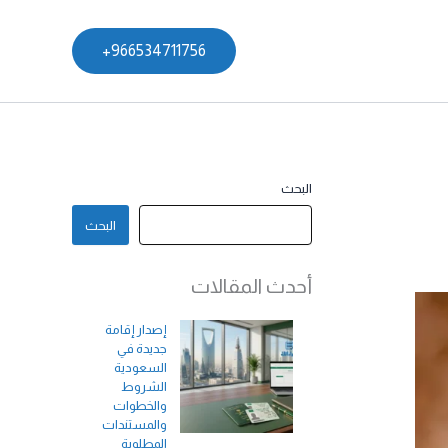
966534711756+
البحث
البحث
أحدث المقالات
إصدار إقامة
جديدة في
السعودية
الشروط
والخطوات
والمستندات
المطلوبة