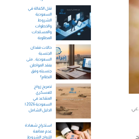
نقل الكفالة في
السعودية
الشروط
والخطوات
والمستندات
المطلوبة
حالات فقدان
الجنسية
السعودية.. متى
يفقد المواطن
جنسيته وفق
النظام؟
تصريح زواج
للعسكري
المتقاعد في
السعودية 2026 |
دعي
الدليل الشامل
استخراج شهادة
عدم ممانعة
ح
للزواج الشروط