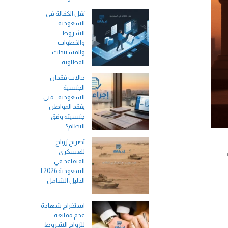
نقل الكفالة في
السعودية
الشروط
والخطوات
والمستندات
المطلوبة
حالات فقدان
الجنسية
السعودية.. متى
يفقد المواطن
جنسيته وفق
النظام؟
تصريح زواج
للعسكري
المتقاعد في
السعودية 2026 |
الدليل الشامل
استخراج شهادة
عدم ممانعة
للزواج الشروط