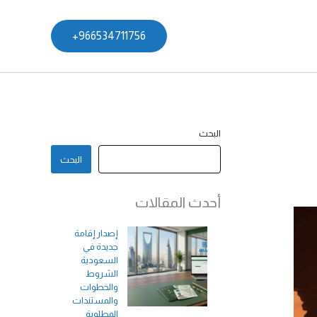
966534711756+
البحث
البحث
أحدث المقالات
إصدار إقامة
جديدة في
السعودية
الشروط
والخطوات
والمستندات
المطلوبة