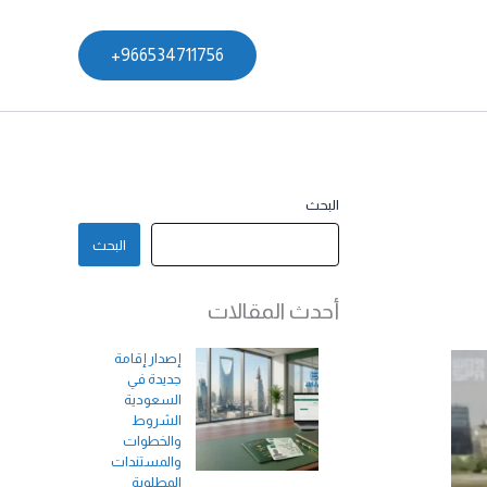
966534711756+
البحث
البحث
أحدث المقالات
إصدار إقامة
جديدة في
السعودية
الشروط
والخطوات
والمستندات
المطلوبة