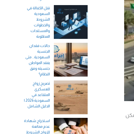
نقل الكفالة في
السعودية
الشروط
والخطوات
والمستندات
المطلوبة
حالات فقدان
الجنسية
السعودية.. متى
يفقد المواطن
جنسيته وفق
النظام؟
تصريح زواج
للعسكري
المتقاعد في
السعودية 2026 |
الدليل الشامل
مكن
استخراج شهادة
عدم ممانعة
للزواج الشروط