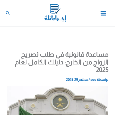
خطي
لى
البحث
لمحتوى
مساعدة قانونية في طلب تصريح
الزواج من الخارج: دليلك الكامل لعام
2025
بواسطة
seo
/
سبتمبر 29, 2025