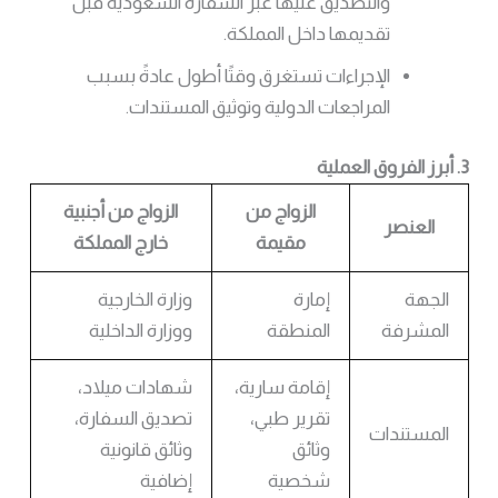
والتصديق عليها عبر السفارة السعودية قبل
تقديمها داخل المملكة.
الإجراءات تستغرق وقتًا أطول عادةً بسبب
المراجعات الدولية وتوثيق المستندات.
3. أبرز الفروق العملية
الزواج من
الزواج من أجنبية
العنصر
مقيمة
خارج المملكة
الجهة
إمارة
وزارة الخارجية
المشرفة
المنطقة
ووزارة الداخلية
إقامة سارية،
شهادات ميلاد،
تقرير طبي،
تصديق السفارة،
المستندات
وثائق
وثائق قانونية
شخصية
إضافية